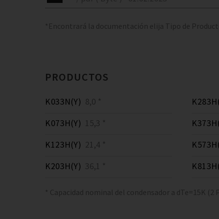
*Encontrará la documentación elija Tipo de Produc
PRODUCTOS
K033N(Y)
8,0 *
K283H(
K073H(Y)
15,3 *
K373H(
K123H(Y)
21,4 *
K573H(
K203H(Y)
36,1 *
K813H(
* Capacidad nominal del condensador a dTe=15K (2 P