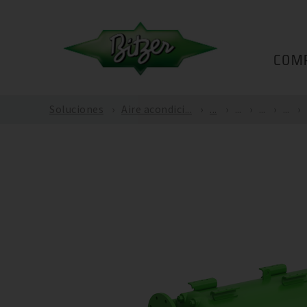
COM
Soluciones
Aire acondici...
...
...
...
...