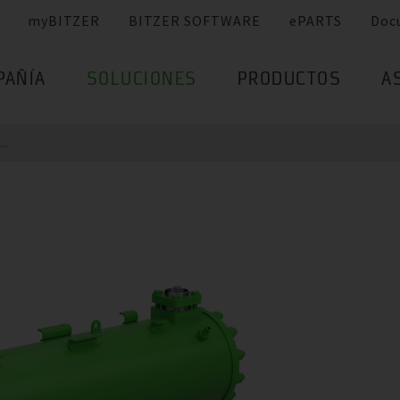
myBITZER
BITZER SOFTWARE
ePARTS
Doc
PAÑÍA
SOLUCIONES
PRODUCTOS
A
...