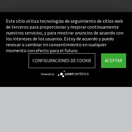
Pie de imprenta
Este sitio utiliza tecnologías de seguimiento de sitios web
de terceros para proporcionar y mejorar continuamente
Política de privacidad
nuestros servicios, y para mostrar anuncios de acuerdo con
los intereses de los usuarios. Estoy de acuerdo y puedo
Cookie Settings
revocar o cambiar mi consentimiento en cualquier
Términos y Condiciones
momento con efecto para el futuro.
Mapa del sitio
CONFIGURACIONES DE COOKIE
ACEPTAR
Integrity Line
Powered by
EmpCo directivas