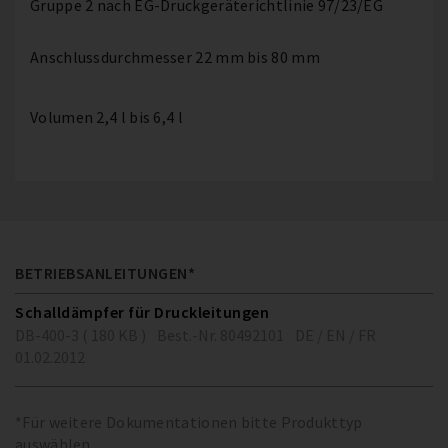
Gruppe 2 nach EG-Druckgeräterichtlinie 97/23/EG
Anschlussdurchmesser 22 mm bis 80 mm
Volumen 2,4 l bis 6,4 l
BETRIEBSANLEITUNGEN*
Schalldämpfer für Druckleitungen
DB-400-3 ( 180 KB )
Best.-Nr. 80492101
DE / EN / FR
01.02.2012
*Für weitere Dokumentationen bitte Produkttyp
auswählen