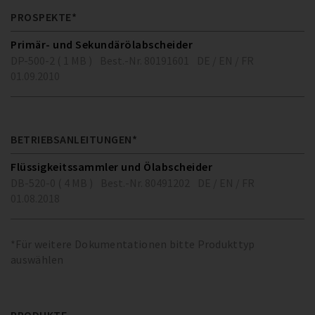
PROSPEKTE*
Primär- und Sekundärölabscheider
DP-500-2 ( 1 MB )
Best.-Nr. 80191601
DE / EN / FR
01.09.2010
BETRIEBSANLEITUNGEN*
Flüssigkeitssammler und Ölabscheider
DB-520-0 ( 4 MB )
Best.-Nr. 80491202
DE / EN / FR
01.08.2018
*Für weitere Dokumentationen bitte Produkttyp
auswählen