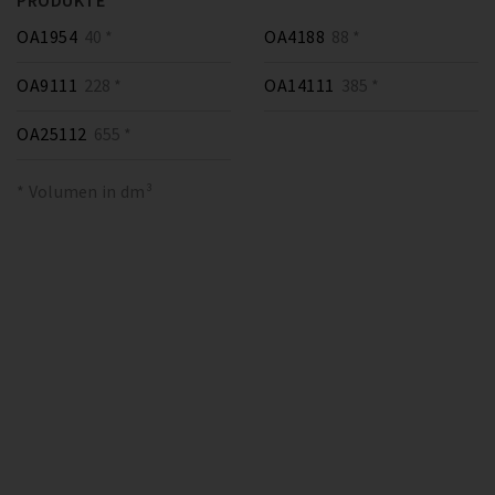
PRODUKTE
OA1954
40 *
OA4188
88 *
OA9111
228 *
OA14111
385 *
OA25112
655 *
* Volumen in dm³