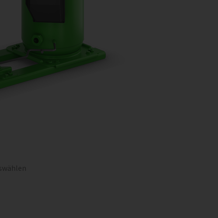
O
uswählen