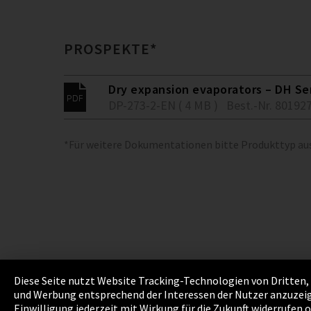
PROSPEKTE*
Dry expansion evaporators – DH Se
DP-273-2-EN ( 4 MB )
Best.-Nr. 80192
*Für weitere Dokumentationen bitte Produkttyp a
Diese Seite nutzt Website Tracking-Technologien von Dritten, 
und Werbung entsprechend der Interessen der Nutzer anzuzeig
Impressum
Datenschutz
Cookie Einstellu
Einwilligung jederzeit mit Wirkung für die Zukunft widerrufen 