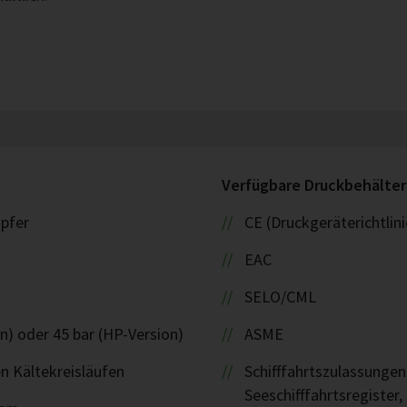
Verfügbare Druckbehälte
upfer
CE (Druckgeräterichtlin
EAC
SELO/CML
n) oder 45 bar (HP-Version)
ASME
en Kältekreisläufen
Schifffahrtszulassungen
Seeschifffahrtsregister,