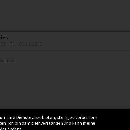
ries
702
EN
01.11.2022
uswählen
um ihre Dienste anzubieten, stetig zu verbessern
en. Ich bin damit einverstanden und kann meine
ngen
AGB
Sitemap
Integrity Line
oder ändern.