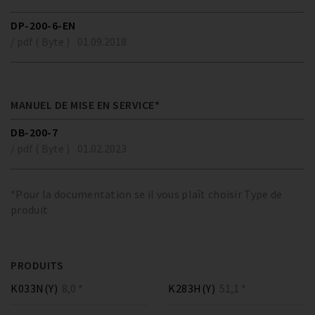
DP-200-6-EN
/ pdf ( Byte )
01.09.2018
MANUEL DE MISE EN SERVICE*
DB-200-7
/ pdf ( Byte )
01.02.2023
*Pour la documentation se il vous plaît choisir Type de
produit
PRODUITS
K033N(Y)
8,0 *
K283H(Y)
51,1 *