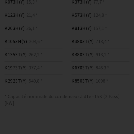
K073H(Y)
15,3 *
K373H(Y)
77,7 *
K123H(Y)
21,4 *
K573H(Y)
124,8 *
K203H(Y)
36,1 *
K813H(Y)
157,1 *
K1053H(Y)
204,6 *
K3803T(Y)
713,4 *
K1353T(Y)
262,2 *
K4803T(Y)
913,2 *
K1973T(Y)
377,4 *
K6703T(Y)
846.3 *
K2923T(Y)
540,8 *
K8503T(Y)
1098 *
* Capacité nominale du condenseur à dTe=15K (2 Pass)
[kW]