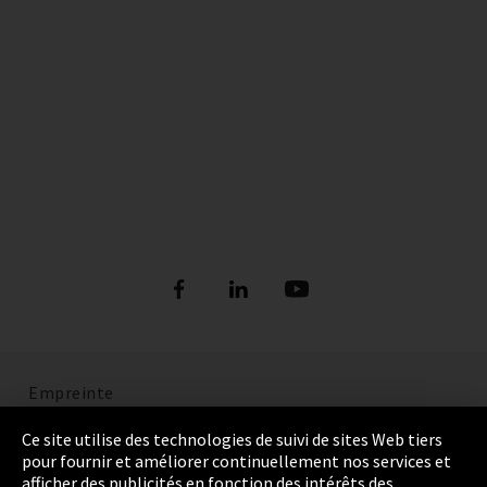
Empreinte
Politique de confidentialité
Ce site utilise des technologies de suivi de sites Web tiers
pour fournir et améliorer continuellement nos services et
Cookie Settings
afficher des publicités en fonction des intérêts des