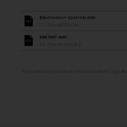
Electronics+ Controls AHU
CF-200
en
VERSION
2
HMI700T AHU
CF-270
en
VERSION
2
*Pour la documentation se il vous plaît choisir Type de