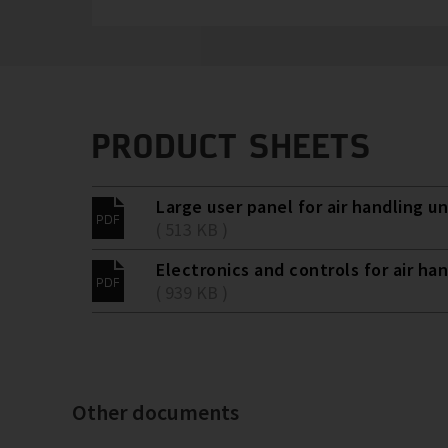
PRODUCT SHEETS
Large user panel for air handling uni
( 513 KB )
Electronics and controls for air han
( 939 KB )
Other documents