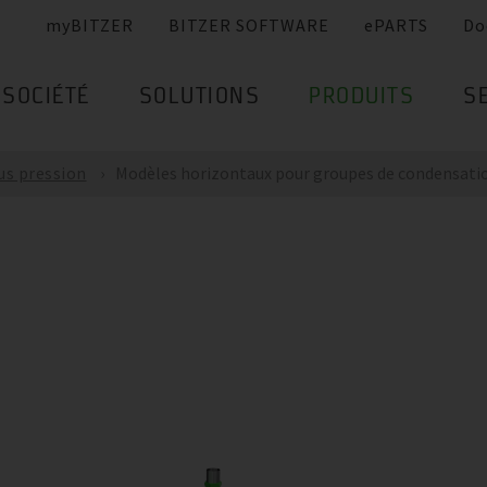
myBITZER
BITZER SOFTWARE
ePARTS
Do
SOCIÉTÉ
SOLUTIONS
PRODUITS
S
us pression
Modèles horizontaux pour groupes de condensati