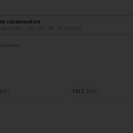
 de condensation
 80190902
DE / EN / FR
01.09.2010
 de produit
,0 *
F312
30,0 *