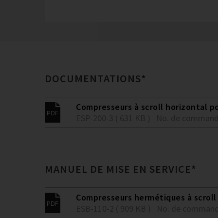
DOCUMENTATIONS*
Compresseurs à scroll horizontal po
ESP-200-3 ( 631 KB )
No. de command
MANUEL DE MISE EN SERVICE*
Compresseurs hermétiques à scroll E
ESB-110-2 ( 909 KB )
No. de command