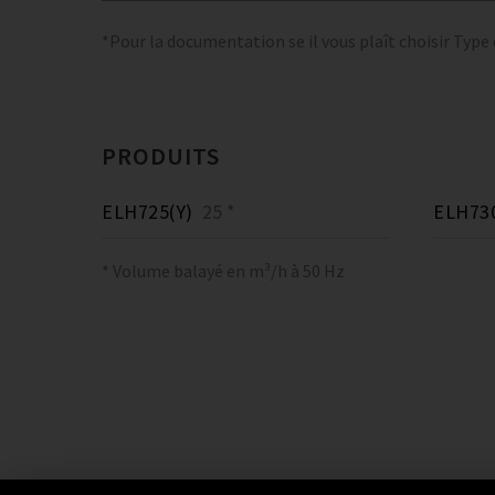
*Pour la documentation se il vous plaît choisir Type
PRODUITS
ELH725(Y)
25 *
ELH730
* Volume balayé en m³/h à 50 Hz