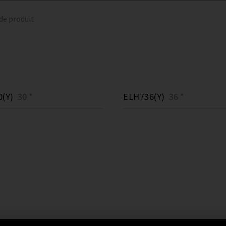
 de produit
(Y)
30 *
ELH736(Y)
36 *