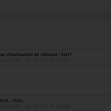
ur climatisation de véhicule - ELH7
e 80171802
DE / EN / FR
01.05.2013
LH.. / ELA..
e 80470401
DE / EN / FR
01.09.2008