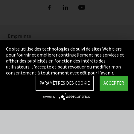
Empreinte
Politique de confidentialité
Ce site utilise des technologies de suivi de sites Web tiers
pour fournir et améliorer continuellement nos services et
Cookie Settings
afficher des publicités en fonction des intérêts des
utilisateurs. J'accepte et peut révoquer ou modifier mon
Termes et Conditions
consentement à tout moment avec effet pour l'avenir.
Plan du site
PARAMÈTRES DES COOKIE
ACCEPTER
Integrity Line
Powered by
EmpCo directives