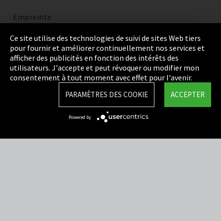
Empreinte
Politique de confidentialité
Ce site utilise des technologies de suivi de sites Web tiers
pour fournir et améliorer continuellement nos services et
Cookie Settings
afficher des publicités en fonction des intérêts des
utilisateurs. J'accepte et peut révoquer ou modifier mon
Termes et Conditions
consentement à tout moment avec effet pour l'avenir.
Plan du site
PARAMÈTRES DES COOKIE
ACCEPTER
Integrity Line
Powered by
EmpCo directives