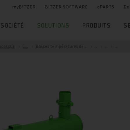
myBITZER
BITZER SOFTWARE
ePARTS
Do
SOCIÉTÉ
SOLUTIONS
PRODUITS
S
ocessus
C...
Basses températures de ...
...
...
...