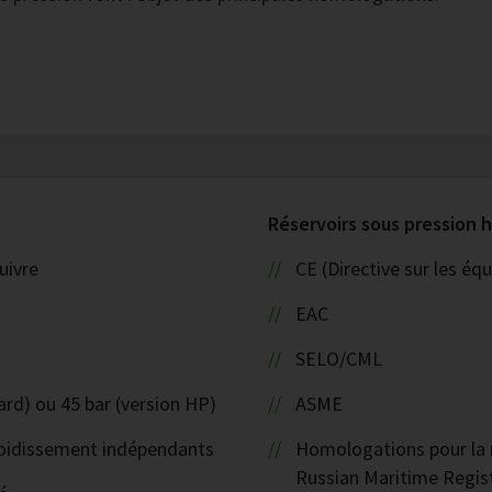
Réservoirs sous pression
uivre
CE (Directive sur les é
EAC
SELO/CML
ard) ou 45 bar (version HP)
ASME
efroidissement indépendants
Homologations pour la n
Russian Maritime Regist