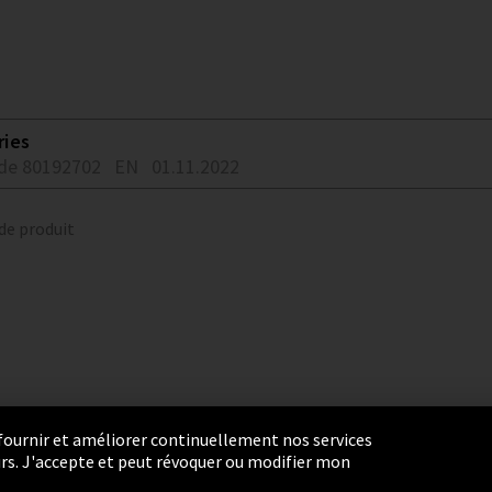
ries
de 80192702
EN
01.11.2022
 de produit
r fournir et améliorer continuellement nos services
eurs. J'accepte et peut révoquer ou modifier mon
ie Settings
Termes et Conditions
Plan du site