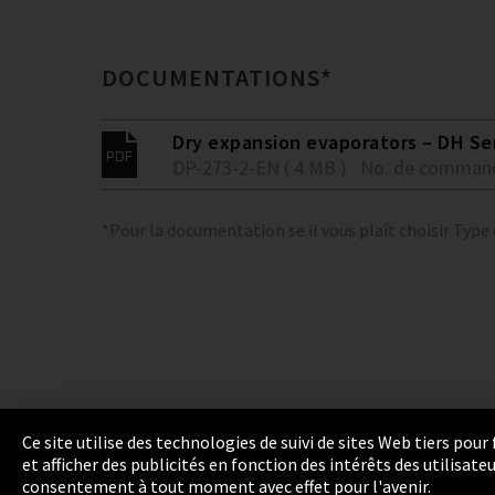
DOCUMENTATIONS*
Dry expansion evaporators – DH Se
DP-273-2-EN ( 4 MB )
No. de comman
*Pour la documentation se il vous plaît choisir Type
Ce site utilise des technologies de suivi de sites Web tiers pou
et afficher des publicités en fonction des intérêts des utilisat
Empreinte
Politique de confidentialité
Cook
consentement à tout moment avec effet pour l'avenir.