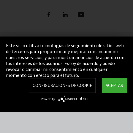
Pie de imprenta
Este sitio utiliza tecnologías de seguimiento de sitios web
de terceros para proporcionar y mejorar continuamente
Política de privacidad
nuestros servicios, y para mostrar anuncios de acuerdo con
los intereses de los usuarios. Estoy de acuerdo y puedo
Cookie Settings
revocar o cambiar mi consentimiento en cualquier
Términos y Condiciones
momento con efecto para el futuro.
Mapa del sitio
CONFIGURACIONES DE COOKIE
ACEPTAR
Integrity Line
Powered by
EmpCo directivas