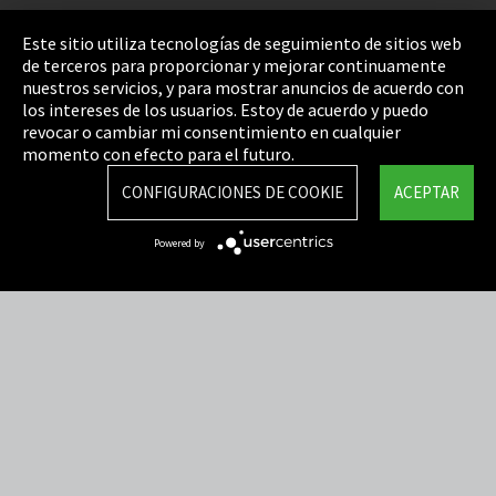
Pie de imprenta
Este sitio utiliza tecnologías de seguimiento de sitios web
de terceros para proporcionar y mejorar continuamente
Política de privacidad
nuestros servicios, y para mostrar anuncios de acuerdo con
los intereses de los usuarios. Estoy de acuerdo y puedo
Cookie Settings
revocar o cambiar mi consentimiento en cualquier
Términos y Condiciones
momento con efecto para el futuro.
Mapa del sitio
CONFIGURACIONES DE COOKIE
ACEPTAR
Integrity Line
Powered by
EmpCo directivas