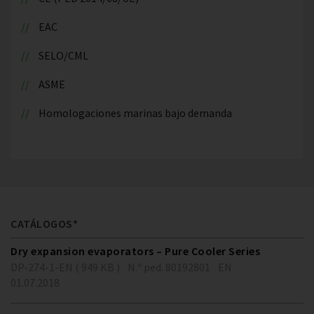
EAC
SELO/CML
ASME
Homologaciones marinas bajo demanda
CATÁLOGOS*
Dry expansion evaporators – Pure Cooler Series
DP-274-1-EN ( 949 KB )
N.º ped. 80192801
EN
01.07.2018