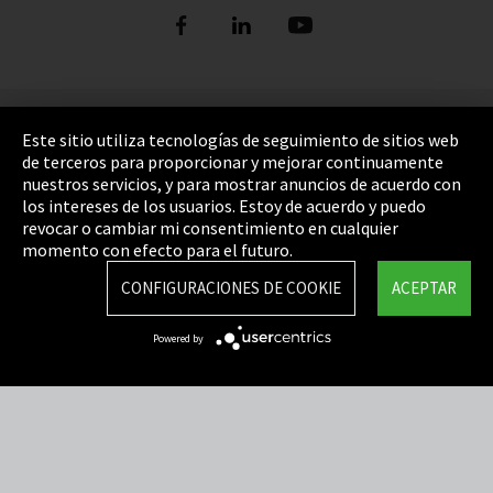
Pie de imprenta
Este sitio utiliza tecnologías de seguimiento de sitios web
de terceros para proporcionar y mejorar continuamente
Política de privacidad
nuestros servicios, y para mostrar anuncios de acuerdo con
los intereses de los usuarios. Estoy de acuerdo y puedo
Cookie Settings
revocar o cambiar mi consentimiento en cualquier
Términos y Condiciones
momento con efecto para el futuro.
Mapa del sitio
CONFIGURACIONES DE COOKIE
ACEPTAR
Integrity Line
Powered by
EmpCo directivas