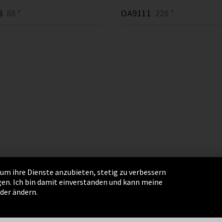
8
88 *
OA9111
228 *
um ihre Dienste anzubieten, stetig zu verbessern
en. Ich bin damit einverstanden und kann meine
ngen
AGB
Sitemap
Integrity Line
oder ändern.