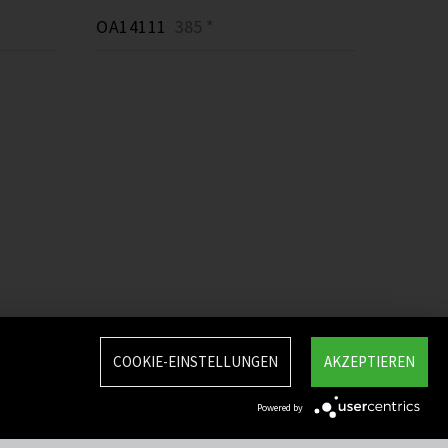
OA14111
385 *
COOKIE-EINSTELLUNGEN
AKZEPTIEREN
Powered by