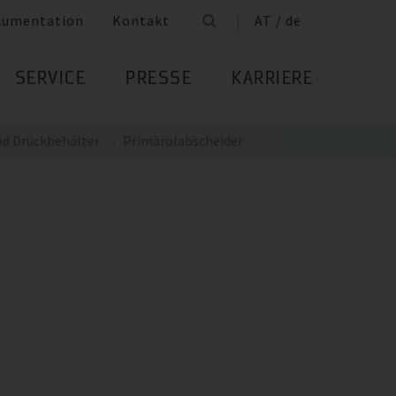
kumentation
Kontakt
AT / de
SERVICE
PRESSE
KARRIERE
d Druckbehälter
Primärölabscheider