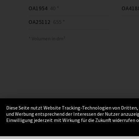
OA1954
40 *
OA418
OA25112
655 *
* Volumen in dm³
Diese Seite nutzt Website Tracking-Technologien von Dritten, 
und Werbung entsprechend der Interessen der Nutzer anzuzeig
Impressum
Datenschutz
Cookie Einstellu
Einwilligung jederzeit mit Wirkung für die Zukunft widerrufen 
EmpCo Richtlinie