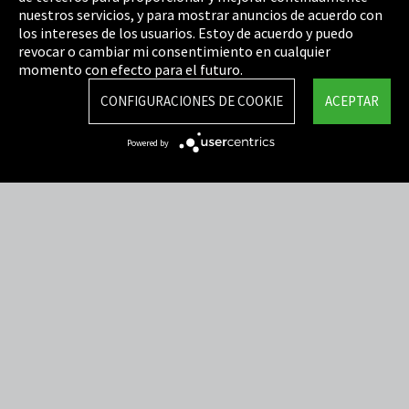
Política de privacidad
nuestros servicios, y para mostrar anuncios de acuerdo con
los intereses de los usuarios. Estoy de acuerdo y puedo
Cookie Settings
revocar o cambiar mi consentimiento en cualquier
Términos y Condiciones
momento con efecto para el futuro.
Mapa del sitio
CONFIGURACIONES DE COOKIE
ACEPTAR
Integrity Line
Powered by
EmpCo directivas